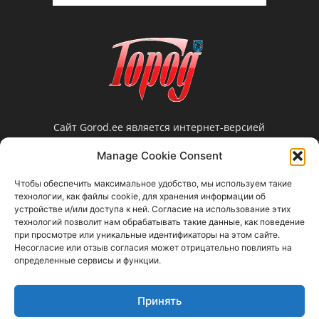
Сайт Gorod.ee является интернет-версией
нарвской еженедельной газеты «Город».
Manage Cookie Consent
Редакция не несет ответственности за
достоверность информации, содержащейся в
Чтобы обеспечить максимальное удобство, мы используем такие
рекламных объявлениях и не предоставляет
технологии, как файлы cookie, для хранения информации об
справочной информации.
устройстве и/или доступа к ней. Согласие на использование этих
технологий позволит нам обрабатывать такие данные, как поведение
Свяжитесь с нами:
gorod@gorod.ee
при просмотре или уникальные идентификаторы на этом сайте.
Несогласие или отзыв согласия может отрицательно повлиять на
определенные сервисы и функции.
Принять