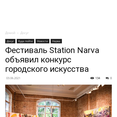
Домой
Досуг
Досуг
Куда пойти
Новости
Нарва
Фестиваль Station Narva
объявил конкурс
городского искусства
03.06.2021
134
0