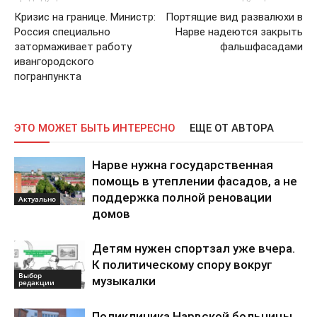
Кризис на границе. Министр:
Портящие вид развалюхи в
Россия специально
Нарве надеются закрыть
затормаживает работу
фальшфасадами
ивангородского
погранпункта
ЭТО МОЖЕТ БЫТЬ ИНТЕРЕСНО
ЕЩЕ ОТ АВТОРА
Нарве нужна государственная
помощь в утеплении фасадов, а не
поддержка полной реновации
Актуально
домов
Детям нужен спортзал уже вчера.
К политическому спору вокруг
Выбор
музыкалки
редакции
Поликлиника Нарвской больницы