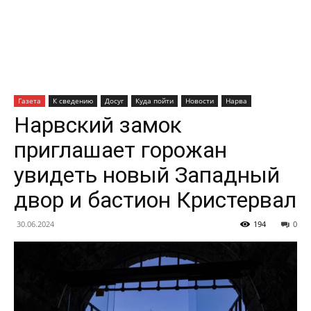
Газета
К сведению
Досуг
Куда пойти
Новости
Нарва
Нарвский замок
приглашает горожан
увидеть новый Западный
двор и бастион Кристервал
30.06.2024
194
0