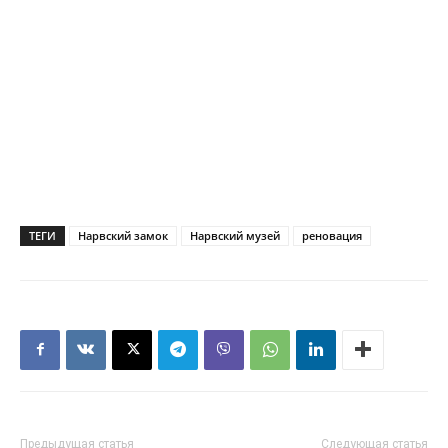
ТЕГИ
Нарвский замок
Нарвский музей
реновация
Предыдущая статья
Следующая статья