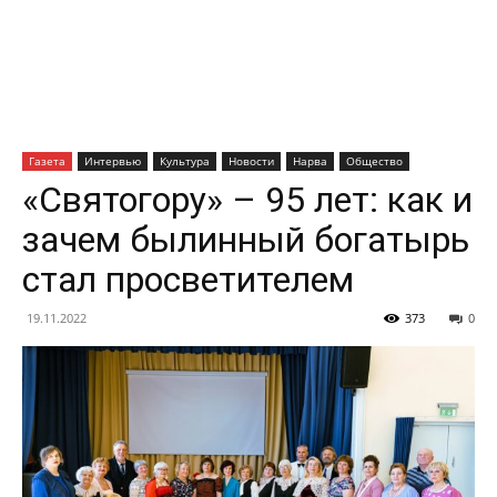
Газета
Интервью
Культура
Новости
Нарва
Общество
«Святогору» – 95 лет: как и
зачем былинный богатырь
стал просветителем
19.11.2022
373
0