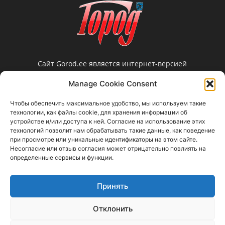
Сайт Gorod.ee является интернет-версией
нарвской еженедельной газеты «Город».
Manage Cookie Consent
Редакция не несет ответственности за
достоверность информации, содержащейся в
Чтобы обеспечить максимальное удобство, мы используем такие
рекламных объявлениях и не предоставляет
технологии, как файлы cookie, для хранения информации об
справочной информации.
устройстве и/или доступа к ней. Согласие на использование этих
технологий позволит нам обрабатывать такие данные, как поведение
Свяжитесь с нами:
gorod@gorod.ee
при просмотре или уникальные идентификаторы на этом сайте.
Несогласие или отзыв согласия может отрицательно повлиять на
определенные сервисы и функции.
Принять
Отклонить
Прислать новость
Объявления