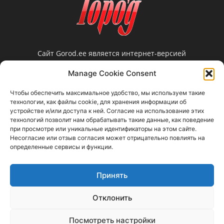
Сайт Gorod.ee является интернет-версией
нарвской еженедельной газеты «Город».
Manage Cookie Consent
Редакция не несет ответственности за
достоверность информации, содержащейся в
Чтобы обеспечить максимальное удобство, мы используем такие
рекламных объявлениях и не предоставляет
технологии, как файлы cookie, для хранения информации об
справочной информации.
устройстве и/или доступа к ней. Согласие на использование этих
технологий позволит нам обрабатывать такие данные, как поведение
Свяжитесь с нами:
gorod@gorod.ee
при просмотре или уникальные идентификаторы на этом сайте.
Несогласие или отзыв согласия может отрицательно повлиять на
определенные сервисы и функции.
Принять
Отклонить
Прислать новость
Объявления
Реклама в газету / Reklaam ajalehes
Правовая информация
Посмотреть настройки