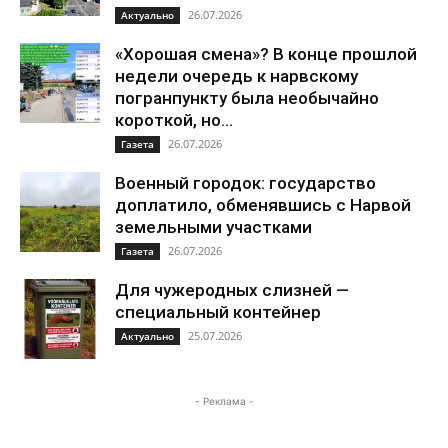
26.07.2026
Актуально
«Хорошая смена»? В конце прошлой
недели очередь к нарвскому
погранпункту была необычайно
короткой, но...
26.07.2026
Газета
Военный городок: государство
доплатило, обменявшись с Нарвой
земельными участками
26.07.2026
Газета
Для чужеродных слизней —
специальный контейнер
25.07.2026
Актуально
- Реклама -