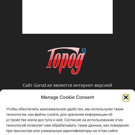
Сайт Gorod.ee является интернет-версией
нарвской еженедельной газеты «Город».
Manage Cookie Consent
Редакция не несет ответственности за
достоверность информации, содержащейся в
Чтобы обеспечить максимальное удобство, мы используем такие
рекламных объявлениях и не предоставляет
технологии, как файлы cookie, для хранения информации об
справочной информации.
устройстве и/или доступа к ней. Согласие на использование этих
технологий позволит нам обрабатывать такие данные, как поведение
Свяжитесь с нами:
gorod@gorod.ee
при просмотре или уникальные идентификаторы на этом сайте.