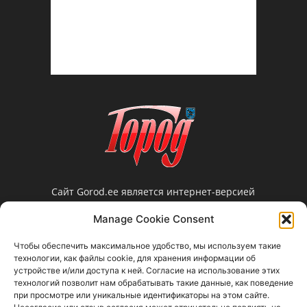
Сайт Gorod.ee является интернет-версией
нарвской еженедельной газеты «Город».
Manage Cookie Consent
Редакция не несет ответственности за
достоверность информации, содержащейся в
Чтобы обеспечить максимальное удобство, мы используем такие
рекламных объявлениях и не предоставляет
технологии, как файлы cookie, для хранения информации об
справочной информации.
устройстве и/или доступа к ней. Согласие на использование этих
технологий позволит нам обрабатывать такие данные, как поведение
Свяжитесь с нами:
gorod@gorod.ee
при просмотре или уникальные идентификаторы на этом сайте.