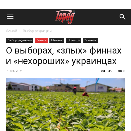
Домой
Выбор редакции
Выбор редакции
Газета
Мнение
Новости
Эстония
О выборах, «злых» финнах
и «нехороших» украинцах
19.06.2021
315
0