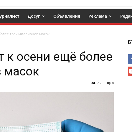
урналист
Досуг
Объявления
Реклама
Реда
более трёх миллионов масок
Б
т к осени ещё более
в масок
75
0