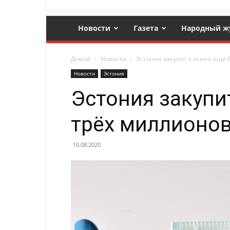
Новости
Газета
Народный ж
Домой
Новости
Эстония закупит к осени ещё 
Новости
Эстония
Эстония закупи
трёх миллионо
10.08.2020