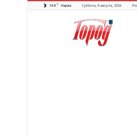
C
14.8
Суббота, 8 августа, 2026
Ре
Нарва
Нарвская
газета
"Город"