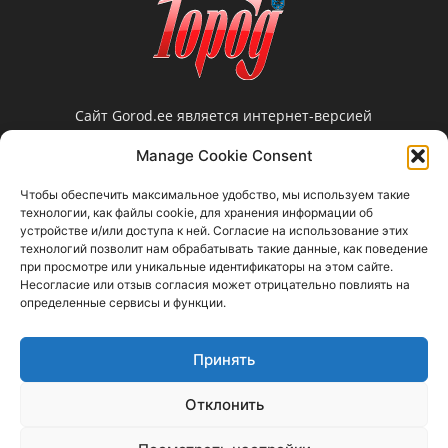
Сайт Gorod.ee является интернет-версией
нарвской еженедельной газеты «Город».
Manage Cookie Consent
Редакция не несет ответственности за
достоверность информации, содержащейся в
Чтобы обеспечить максимальное удобство, мы используем такие
рекламных объявлениях и не предоставляет
технологии, как файлы cookie, для хранения информации об
справочной информации.
устройстве и/или доступа к ней. Согласие на использование этих
технологий позволит нам обрабатывать такие данные, как поведение
Свяжитесь с нами:
gorod@gorod.ee
при просмотре или уникальные идентификаторы на этом сайте.
Несогласие или отзыв согласия может отрицательно повлиять на
определенные сервисы и функции.
Принять
Отклонить
Прислать новость
Объявления
Реклама в газету / Reklaam ajalehes
Правовая информация