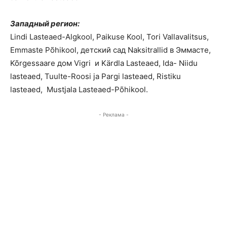
Западный регион:
Lindi Lasteaed-Algkool, Paikuse Kool, Tori Vallavalitsus,
Emmaste Põhikool, детский сад Naksitrallid в Эммасте,
Kõrgessaare дом Vigri и Kärdla Lasteaed, Ida- Niidu
lasteaed, Tuulte-Roosi ja Pargi lasteaed, Ristiku
lasteaed, Mustjala Lasteaed-Põhikool.
- Реклама -