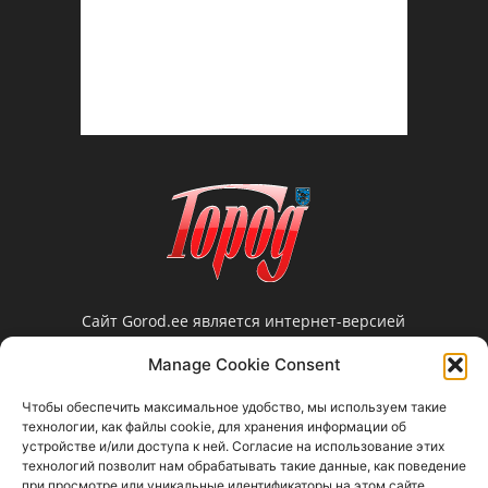
Сайт Gorod.ee является интернет-версией
нарвской еженедельной газеты «Город».
Manage Cookie Consent
Редакция не несет ответственности за
достоверность информации, содержащейся в
Чтобы обеспечить максимальное удобство, мы используем такие
рекламных объявлениях и не предоставляет
технологии, как файлы cookie, для хранения информации об
справочной информации.
устройстве и/или доступа к ней. Согласие на использование этих
технологий позволит нам обрабатывать такие данные, как поведение
Свяжитесь с нами:
gorod@gorod.ee
при просмотре или уникальные идентификаторы на этом сайте.