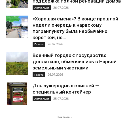
поддержка полной реновации домов
26.07.2026
Актуально
«Хорошая смена»? В конце прошлой
недели очередь к нарвскому
погранпункту была необычайно
короткой, но...
26.07.2026
Газета
Военный городок: государство
доплатило, обменявшись с Нарвой
земельными участками
26.07.2026
Газета
Для чужеродных слизней —
специальный контейнер
25.07.2026
Актуально
- Реклама -