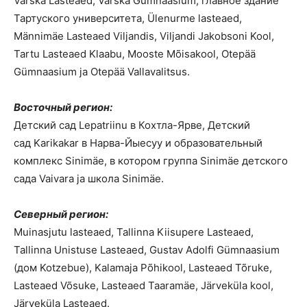
Värska Lasteaed, Värska Gümnaasium, главное здание
Тартуского университета, Ülenurme lasteaed,
Männimäe Lasteaed Viljandis, Viljandi Jakobsoni Kool,
Tartu Lasteaed Klaabu, Mooste Mõisakool, Otepää
Gümnaasium ja Otepää Vallavalitsus.
Восточный регион:
Детский сад Lepatriinu в Кохтла-Ярве, Детский
сад Karikakar в Нарва-Йыесуу и образовательный
комплекс Sinimäe, в котором группа Sinimäe детского
сада Vaivara ja школа Sinimäe.
Северный регион:
Muinasjutu lasteaed, Tallinna Kiisupere Lasteaed,
Tallinna Unistuse Lasteaed, Gustav Adolfi Gümnaasium
(дом Kotzebue), Kalamaja Põhikool, Lasteaed Tõruke,
Lasteaed Võsuke, Lasteaed Taaramäe, Järveküla kool,
Järveküla Lasteaed.