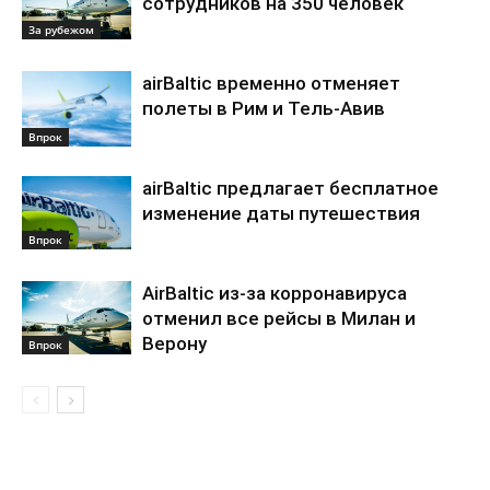
сотрудников на 350 человек
За рубежом
airBaltic временно отменяет
полеты в Рим и Тель-Авив
Впрок
airBaltic предлагает бесплатное
изменение даты путешествия
Впрок
AirBaltic из-за корронавируса
отменил все рейсы в Милан и
Верону
Впрок