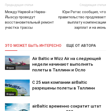
Предыдущая статья
Следующая статья
Между Нарвой и Нарва-
Юри Ратас сообщил, что
Йыэсуу проведут
правительство продлевает
восстановительный ремонт
выплату компенсации
участка трассы
зарплат и на июнь
ЭТО МОЖЕТ БЫТЬ ИНТЕРЕСНО
ЕЩЕ ОТ АВТОРА
Air Baltic и Wizz Air на следующей
недели начинают выполнять
Впрок
полеты в Таллинн и Осло
C 25 мая компании airBaltic
разрешены полеты в Таллинн
Впрок
airBaltic временно сократит штат