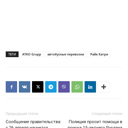
ТЕГИ
ATKO Grupp
автобусные перевозки
Райк Катри
Предыдущая статья
Следующая статья
Сообщение правительства:
Полиция просит помощи в
с 26 апреля начнется
поиске 15-летнего Руслана