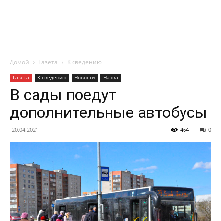
Домой
Газета
К сведению
Газета
К сведению
Новости
Нарва
В сады поедут
дополнительные автобусы
20.04.2021
464
0