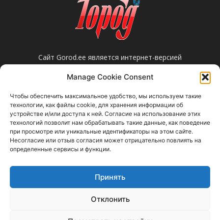
Сайт Gorod.ee является интернет-версией
нарвской еженедельной газеты «Город».
Manage Cookie Consent
Редакция не несет ответственности за
достоверность информации, содержащейся в
Чтобы обеспечить максимальное удобство, мы используем такие
рекламных объявлениях и не предоставляет
технологии, как файлы cookie, для хранения информации об
справочной информации.
устройстве и/или доступа к ней. Согласие на использование этих
технологий позволит нам обрабатывать такие данные, как поведение
Свяжитесь с нами:
gorod@gorod.ee
при просмотре или уникальные идентификаторы на этом сайте.
Несогласие или отзыв согласия может отрицательно повлиять на
определенные сервисы и функции.
Принять
Отклонить
Прислать новость
Объявления
Реклама в газету / Reklaam ajalehes
Правовая информация