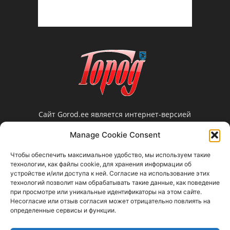
Сайт Gorod.ee является интернет-версией
нарвской еженедельной газеты «Город».
Manage Cookie Consent
Редакция не несет ответственности за
достоверность информации, содержащейся в
Чтобы обеспечить максимальное удобство, мы используем такие
рекламных объявлениях и не предоставляет
технологии, как файлы cookie, для хранения информации об
справочной информации.
устройстве и/или доступа к ней. Согласие на использование этих
технологий позволит нам обрабатывать такие данные, как поведение
Свяжитесь с нами:
gorod@gorod.ee
при просмотре или уникальные идентификаторы на этом сайте.
Несогласие или отзыв согласия может отрицательно повлиять на
определенные сервисы и функции.