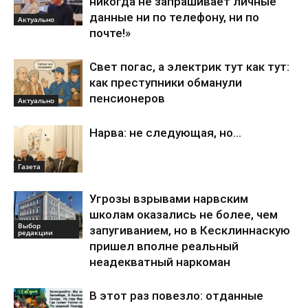
никогда не запрашивает личные
данные ни по телефону, ни по
Актуально
почте!»
Свет погас, а электрик тут как тут:
как преступники обманули
пенсионеров
Актуально
Нарва: не следующая, но…
Газета
Угрозы взрывами нарвским
школам оказались не более, чем
Выбор
запугиванием, но в Кесклиннаскую
редакции
пришел вполне реальный
неадекватный наркоман
В этот раз повезло: отданные