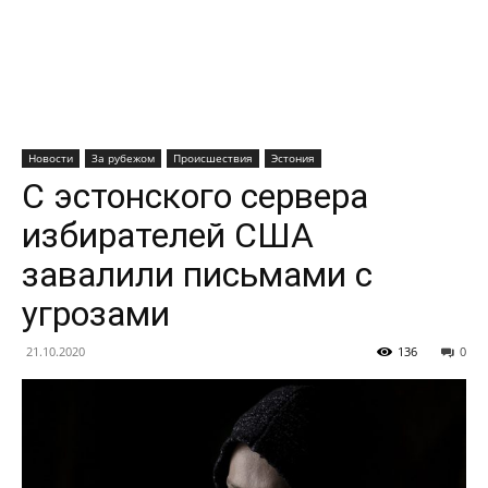
Новости
За рубежом
Происшествия
Эстония
C эстонского сервера
избирателей США
завалили письмами с
угрозами
21.10.2020
136
0