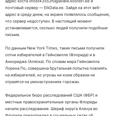
адрес хоста vhost43553f0@avalik.koolibri.ee и
почтовый сервер — ElkData.ee. Зайдя на этот веб-
адрес в среду днем, на экране появлялось сообщение,
что сервер недоступен. В настоящий момент
устанавливается, сколько людей получили подобные
письма.
По данным New York Times, такие письма получили
сотни избирателей в Гейнсвилле (Флорида) и в
Анкоридже (Аляска). По словам мэра Гейнсвилла
Лорена По, совершена брутальная попытка повлиять
на избирателей, но угрозы ни коем образом не
отразятся на умонастроениях горожан.
Федеральное бюро расследований США (ФБР) и
местные правоохранительные органы Флориды
начали расследование. Шериф округа Алачуа во
Флориде предупредил в социальных сетях об