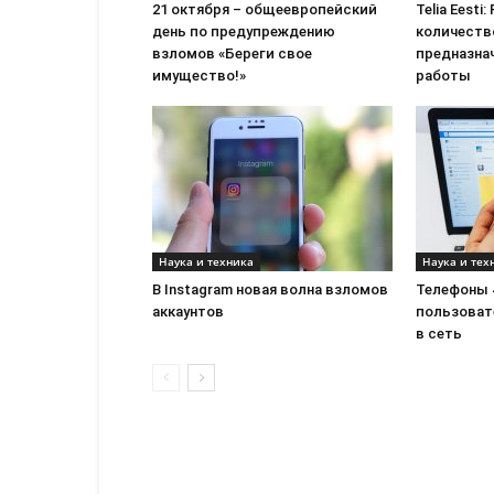
21 октября – общеевропейский
Telia Eesti
день по предупреждению
количеств
взломов «Береги свое
предназна
имущество!»
работы
Наука и техника
Наука и тех
В Instagram новая волна взломов
Телефоны 
аккаунтов
пользоват
в сеть