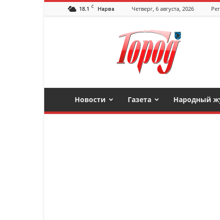
C
18.1
Четверг, 6 августа, 2026
Рег
Нарва
Нарвская
газета
"Город"
Новости
Газета
Народный ж