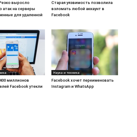
: Резко выросло
Старая уязвимость позволила
о атак на серверы
взломать любой аккаунт в
ченные для удаленной
Facebook
ника
Наука и техника
400 миллионов
Facebook хочет переименовать
елей Facebook утекли
Instagram и WhatsApp