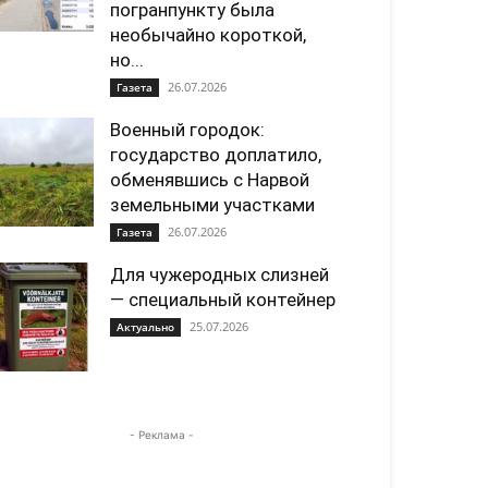
погранпункту была
необычайно короткой,
но...
26.07.2026
Газета
Военный городок:
государство доплатило,
обменявшись с Нарвой
земельными участками
26.07.2026
Газета
Для чужеродных слизней
— специальный контейнер
25.07.2026
Актуально
- Реклама -