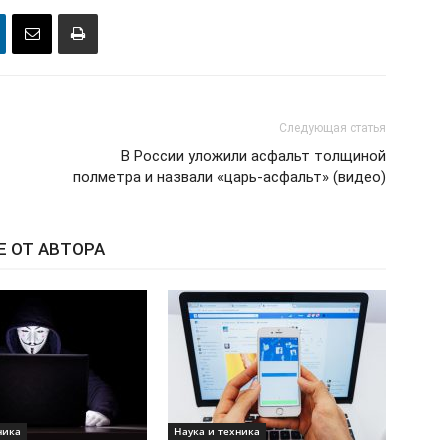
Следующая статья
В России уложили асфальт толщиной
полметра и назвали «царь-асфальт» (видео)
Е ОТ АВТОРА
ника
Наука и техника