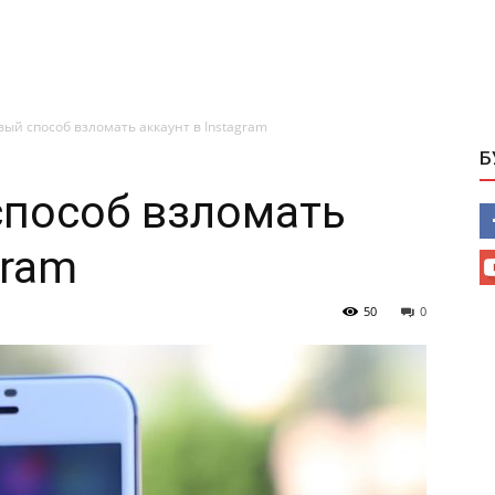
ый способ взломать аккаунт в Instagram
Б
способ взломать
gram
50
0