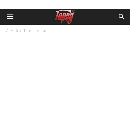
Домой
Теги
мститель