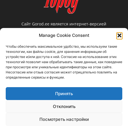
Сайт Gorod.ee является интернет-версией
нарвской еженедельной газеты «Город».
Manage Cookie Consent
Редакция не несет ответственности за
достоверность информации, содержащейся в
Чтобы обеспечить максимальное удобство, мы используем такие
рекламных объявлениях и не предоставляет
технологии, как файлы cookie, для хранения информации об
справочной информации.
устройстве и/или доступа к ней. Согласие на использование этих
технологий позволит нам обрабатывать такие данные, как поведение
Свяжитесь с нами:
gorod@gorod.ee
при просмотре или уникальные идентификаторы на этом сайте.
Несогласие или отзыв согласия может отрицательно повлиять на
определенные сервисы и функции.
Принять
Отклонить
Прислать новость
Объявления
Реклама в газету / Reklaam ajalehes
Правовая информация
Посмотреть настройки
Контактная информация