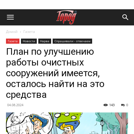
Домой
Газета
Газета
Новости
Нарва
Спрашивали - отвечаем
План по улучшению
работы очистных
сооружений имеется,
осталось найти на это
средства
04.08.2024
143
0