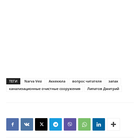
ТЕГИ
Narva Vesi
Аккекюла
вопрос читателя
запах
канализационные очистные сооружения
Липатов Дмитрий