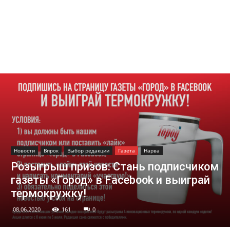
Новости
Впрок
Выбор редакции
Газета
Нарва
Розыгрыш призов: Стань подписчиком
газеты «Город» в Facebook и выиграй
термокружку!
08.06.2020
161
0