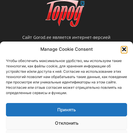
Сайт Gorod.ee является интернет-версией
нарвской еженедельной газеты «Город».
Manage Cookie Consent
Редакция не несет ответственности за
достоверность информации, содержащейся в
Чтобы обеспечить максимальное удобство, мы используем такие
рекламных объявлениях и не предоставляет
технологии, как файлы cookie, для хранения информации об
справочной информации.
устройстве и/или доступа к ней. Согласие на использование этих
технологий позволит нам обрабатывать такие данные, как поведение
Свяжитесь с нами:
gorod@gorod.ee
при просмотре или уникальные идентификаторы на этом сайте.
Несогласие или отзыв согласия может отрицательно повлиять на
определенные сервисы и функции.
Принять
Отклонить
Прислать новость
Объявления