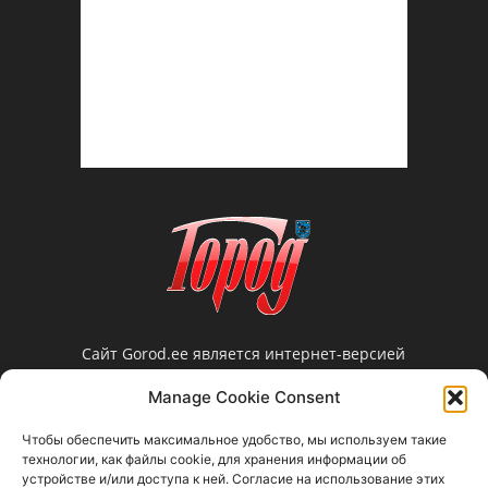
Сайт Gorod.ee является интернет-версией
нарвской еженедельной газеты «Город».
Manage Cookie Consent
Редакция не несет ответственности за
достоверность информации, содержащейся в
Чтобы обеспечить максимальное удобство, мы используем такие
рекламных объявлениях и не предоставляет
технологии, как файлы cookie, для хранения информации об
справочной информации.
устройстве и/или доступа к ней. Согласие на использование этих