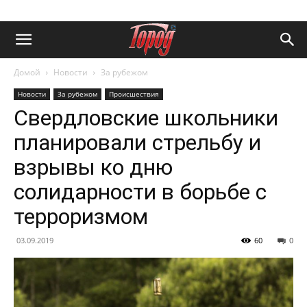
Домой
Новости
За рубежом
Новости
За рубежом
Происшествия
Свердловские школьники
планировали стрельбу и
взрывы ко дню
солидарности в борьбе с
терроризмом
03.09.2019
60
0